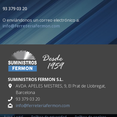
93 379 03 20
O enviándonos un correo electrónico a:
info@ferreteriafermon.com
SUMINISTROS FERMON S.L.
AVDA. APELES MESTRES, 9, El Prat de Llobregat,
Barcelona
93 379 03 20
info@ferreteriafermon.com
Aviso Legal
·
Política de privacidad
·
Política de cookies
·