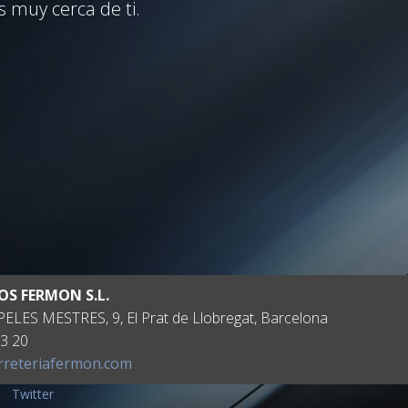
s muy cerca de ti.
OS FERMON S.L.
ELES MESTRES, 9, El Prat de Llobregat, Barcelona
3 20
rreteriafermon.com
·
Twitter