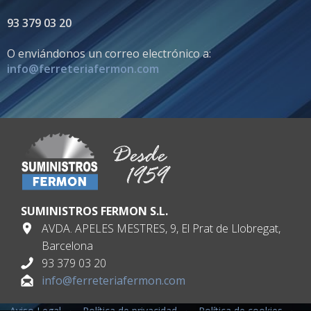
93 379 03 20
O enviándonos un correo electrónico a:
info@ferreteriafermon.com
SUMINISTROS FERMON S.L.
AVDA. APELES MESTRES, 9, El Prat de Llobregat,
Barcelona
93 379 03 20
info@ferreteriafermon.com
Aviso Legal
·
Política de privacidad
·
Política de cookies
·