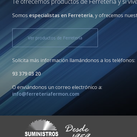
Te ofrecemos productos de Ferretería y si viv
Somos
especialistas en Ferretería
, y ofrecemos nuest
Ver productos de Ferretería
Solicita más información llamándonos a los teléfonos:
93 379 03 20
O enviándonos un correo electrónico a:
info@ferreteriafermon.com