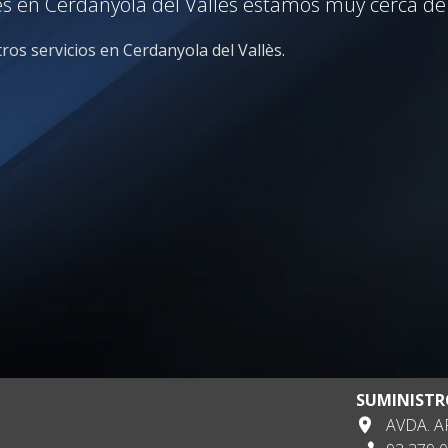
es en Cerdanyola del Vallès estamos muy cerca de 
ros servicios en Cerdanyola del Vallès.
SUMINISTR
AVDA. AP