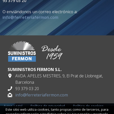
93 379 03 20
O enviándonos un correo electrónico a:
info@ferreteriafermon.com
SUMINISTROS FERMON S.L.
AVDA. APELES MESTRES, 9, El Prat de Llobregat,
Barcelona
93 379 03 20
info@ferreteriafermon.com
Aviso Legal
·
Política de privacidad
·
Política de cookies
·
Este sitio web utiliza cookies, tanto propias como de terceros, para
Facebook
·
Twitter