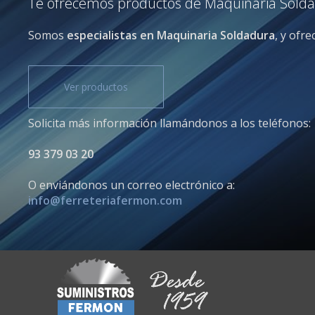
Te ofrecemos productos de Maquinaria Soldadu
Somos
especialistas en Maquinaria Soldadura
, y ofr
Ver productos
Solicita más información llamándonos a los teléfonos:
93 379 03 20
O enviándonos un correo electrónico a:
info@ferreteriafermon.com