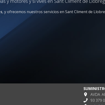
 y motores y si vives en Sant Climent de Llobreg
es
, y ofrecemos nuestros servicios en Sant Climent de Llobre
SUMINISTR
AVDA. AP
93 379 0