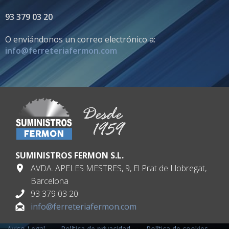
93 379 03 20
O enviándonos un correo electrónico a:
info@ferreteriafermon.com
SUMINISTROS FERMON S.L.
AVDA. APELES MESTRES, 9, El Prat de Llobregat,
Barcelona
93 379 03 20
info@ferreteriafermon.com
Aviso Legal
·
Política de privacidad
·
Política de cookies
·