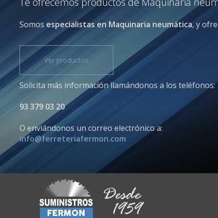
Te ofrecemos productos de Maquinaria neumát
Somos
especialistas en Maquinaria neumática
, y ofr
Ver productos
Solicita más información llamándonos a los teléfonos:
93 379 03 20
O enviándonos un correo electrónico a:
info@ferreteriafermon.com