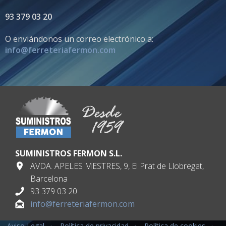
93 379 03 20
O enviándonos un correo electrónico a:
info@ferreteriafermon.com
SUMINISTROS FERMON S.L.
AVDA. APELES MESTRES, 9, El Prat de Llobregat,
Barcelona
93 379 03 20
info@ferreteriafermon.com
Aviso Legal
·
Política de privacidad
·
Política de cookies
·