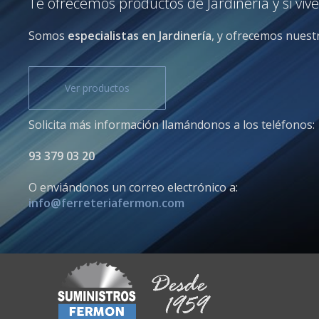
Te ofrecemos productos de Jardinería y si viv
Somos
especialistas en Jardinería
, y ofrecemos nuestr
Ver productos
Solicita más información llamándonos a los teléfonos:
93 379 03 20
O enviándonos un correo electrónico a:
info@ferreteriafermon.com