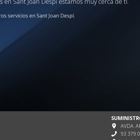
es en Sant Joan Despí estamos muy cerca de ti.
os servicios en Sant Joan Despí.
SUMINISTR
AVDA. AP
93 379 0