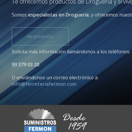
Te ofrecemos productos de Droguería y si vive
Somos
especialistas en Droguería
, y ofrecemos nuest
Ver productos
Solicita más información llamándonos a los teléfonos:
93 379 03 20
O enviándonos un correo electrónico a:
info@ferreteriafermon.com