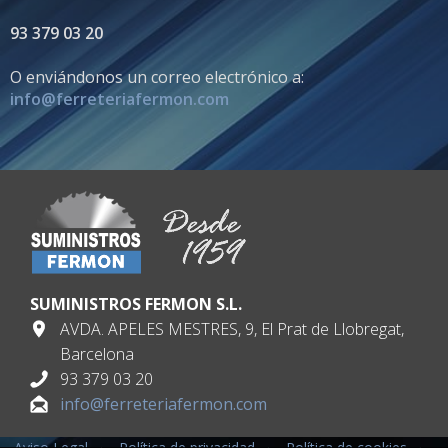
93 379 03 20
O enviándonos un correo electrónico a:
info@ferreteriafermon.com
SUMINISTROS FERMON S.L.
AVDA. APELES MESTRES, 9, El Prat de Llobregat,
Barcelona
93 379 03 20
info@ferreteriafermon.com
Aviso Legal
·
Política de privacidad
·
Política de cookies
·