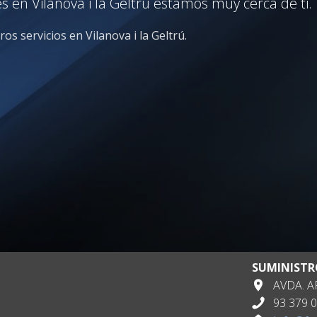
s en Vilanova i la Geltrú estamos muy cerca de ti.
os servicios en Vilanova i la Geltrú.
SUMINISTR
AVDA. AP
93 379 0