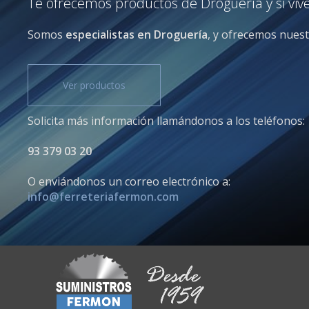
Te ofrecemos productos de Droguería y si vive
Somos
especialistas en Droguería
, y ofrecemos nuestr
Ver productos
Solicita más información llamándonos a los teléfonos:
93 379 03 20
O enviándonos un correo electrónico a:
info@ferreteriafermon.com