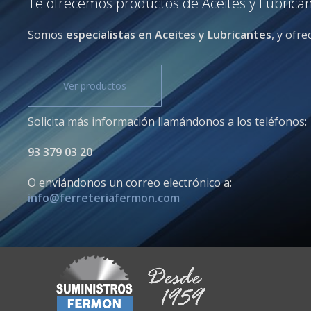
Te ofrecemos productos de Aceites y Lubricant
Somos
especialistas en Aceites y Lubricantes
, y ofr
Ver productos
Solicita más información llamándonos a los teléfonos:
93 379 03 20
O enviándonos un correo electrónico a:
info@ferreteriafermon.com