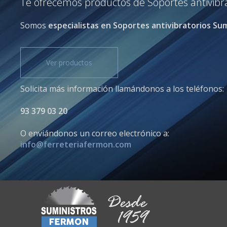
Te ofrecemos productos de Soportes antivibrat
Somos
especialistas en Soportes antivibratorios Sum
Ver productos
Solicita más información llamándonos a los teléfonos:
93 379 03 20
O enviándonos un correo electrónico a:
info@ferreteriafermon.com