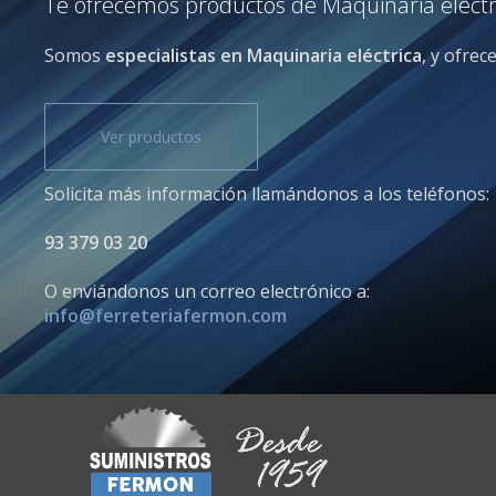
Te ofrecemos productos de Maquinaria eléctric
Somos
especialistas en Maquinaria eléctrica
, y ofre
Ver productos
Solicita más información llamándonos a los teléfonos:
93 379 03 20
O enviándonos un correo electrónico a:
info@ferreteriafermon.com