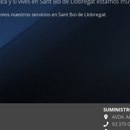
a y si vives en Sant Boi de Llobregat estamos muy
cemos nuestros servicios en Sant Boi de Llobregat.
SUMINISTR
AVDA. AP
93 379 0