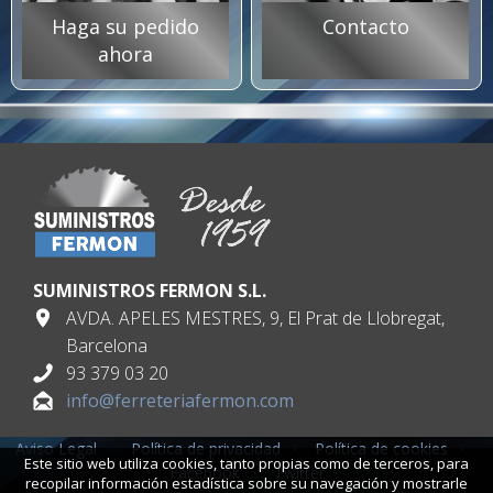
Haga su pedido
Contacto
ahora
SUMINISTROS FERMON S.L.
AVDA. APELES MESTRES, 9, El Prat de Llobregat,
Barcelona
93 379 03 20
info@ferreteriafermon.com
Aviso Legal
·
Política de privacidad
·
Política de cookies
·
Este sitio web utiliza cookies, tanto propias como de terceros, para
Facebook
·
Twitter
recopilar información estadística sobre su navegación y mostrarle